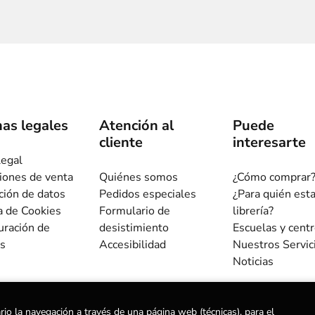
as legales
Atención al
Puede
cliente
interesarte
legal
iones de venta
Quiénes somos
¿Cómo comprar
ción de datos
Pedidos especiales
¿Para quién est
ca de Cookies
Formulario de
librería?
uración de
desistimiento
Escuelas y cent
s
Accesibilidad
Nuestros Servic
Noticias
rio la navegación a través de una página web (técnicas), para el