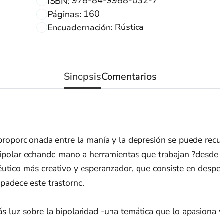
978-84-9988-032-7
ISBN:
160
Páginas:
Rústica
Encuadernación:
Sinopsis
Comentarios
sproporcionada entre la manía y la depresión se puede recur
 bipolar echando mano a herramientas que trabajan ?desde 
éutico más creativo y esperanzador, que consiste en despe
 padece este trastorno.
ás luz sobre la bipolaridad -una temática que lo apasiona