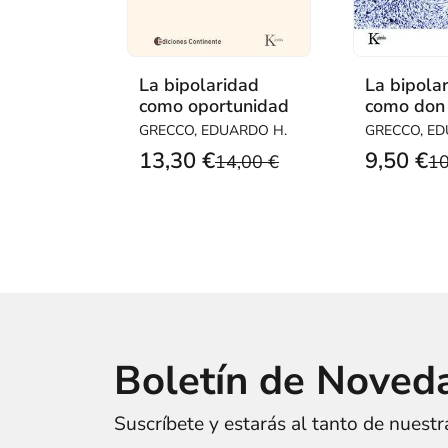
La bipolaridad
La bipola
como oportunidad
como don
GRECCO, EDUARDO H.
GRECCO, ED
13,30 €
9,50 €
14,00 €
10
Boletín de Noved
Suscríbete y estarás al tanto de nuest