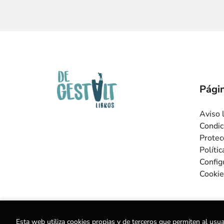
Págin
Aviso 
Condic
Protec
Políti
Config
Cookie
Esta web utiliza cookies propias y de terceros que permiten al usua