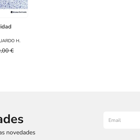
ridad
UARDO H.
,00 €
ades
ras novedades