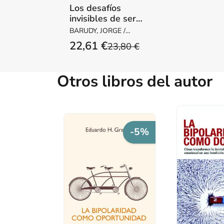
Los desafíos
invisibles de ser
madre o padre
BARUDY, JORGE /
DANTAGNAN,
22,61 €
23,80 €
MARYORIE
Otros libros del autor
-5%