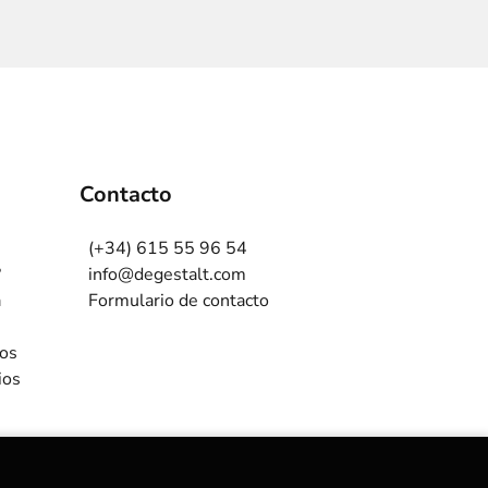
Contacto
(+34) 615 55 96 54
?
info@degestalt.com
a
Formulario de contacto
ros
ios