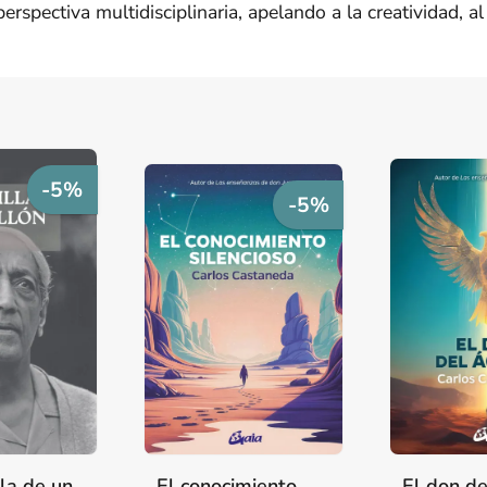
erspectiva multidisciplinaria, apelando a la creatividad, 
-5%
-5%
la de un
El conocimiento
El don de