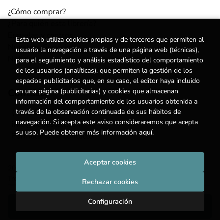
¿Cómo comprar?
¿Para quién esta librería?
Escuelas y centros
Esta web utiliza cookies propias y de terceros que permiten al
Nuestros Servicios
usuario la navegación a través de una página web (técnicas),
Noticias
para el seguimiento y análisis estadístico del comportamiento
de los usuarios (analíticas), que permiten la gestión de los
espacios publicitarios que, en su caso, el editor haya incluido
Contacto
en una página (publicitarias) y cookies que almacenan
información del comportamiento de los usuarios obtenida a
(+34) 615 55 96 54
través de la observación continuada de sus hábitos de
navegación. Si acepta este aviso consideraremos que acepta
info@degestalt.com
su uso. Puede obtener más información
aquí
.
Formulario de contacto
Aceptar cookies
2026 ©
Librería de Gestalt
. Todos los Derechos Reservados |
Trevenque Group
Rechazar cookies
Configuración
Añadir a mi cesta