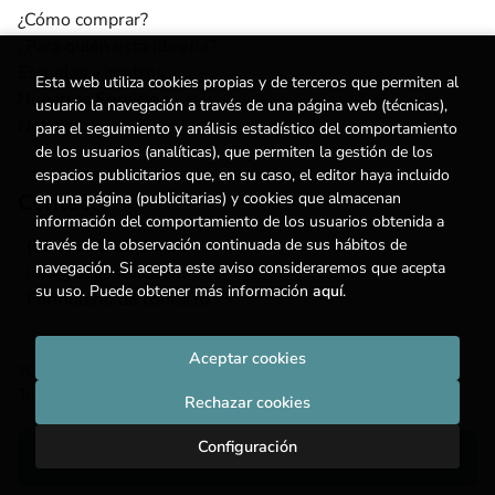
¿Cómo comprar?
¿Para quién esta librería?
Escuelas y centros
Esta web utiliza cookies propias y de terceros que permiten al
Nuestros Servicios
usuario la navegación a través de una página web (técnicas),
Noticias
para el seguimiento y análisis estadístico del comportamiento
de los usuarios (analíticas), que permiten la gestión de los
espacios publicitarios que, en su caso, el editor haya incluido
en una página (publicitarias) y cookies que almacenan
Contacto
información del comportamiento de los usuarios obtenida a
través de la observación continuada de sus hábitos de
(+34) 615 55 96 54
navegación. Si acepta este aviso consideraremos que acepta
info@degestalt.com
su uso. Puede obtener más información
aquí
.
Formulario de contacto
Aceptar cookies
2026 ©
Librería de Gestalt
. Todos los Derechos Reservados |
Trevenque Group
Rechazar cookies
Configuración
Añadir a mi cesta