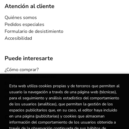
Atención al cliente
Quiénes somos
Pedidos especiales
Formulario de desistimiento
Accesibilidad
Puede interesarte
¿Cómo comprar?
¿Para quién esta librería?
Escuelas y centros
Esta web utiliza cookies propias y de terceros que permiten al
Nuestros Servicios
usuario la navegación a través de una página web (técnicas),
Noticias
para el seguimiento y análisis estadístico del comportamiento
de los usuarios (analíticas), que permiten la gestión de los
espacios publicitarios que, en su caso, el editor haya incluido
Contacto
en una página (publicitarias) y cookies que almacenan
información del comportamiento de los usuarios obtenida a
(+34) 615 55 96 54
través de la observación continuada de sus hábitos de