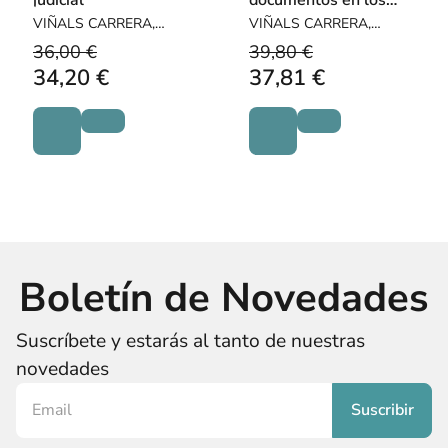
judicial
documentos en los
servicios secretos
VIÑALS CARRERA,
VIÑALS CARRERA,
FRANCISCO / PUENTE
FRANCISCO / PUENTE
36,00 €
39,80 €
BALSELLS, MARÍA LUZ
BALSELLS, MARÍA LUZ
34,20 €
37,81 €
Boletín de Novedades
Suscríbete y estarás al tanto de nuestras
novedades