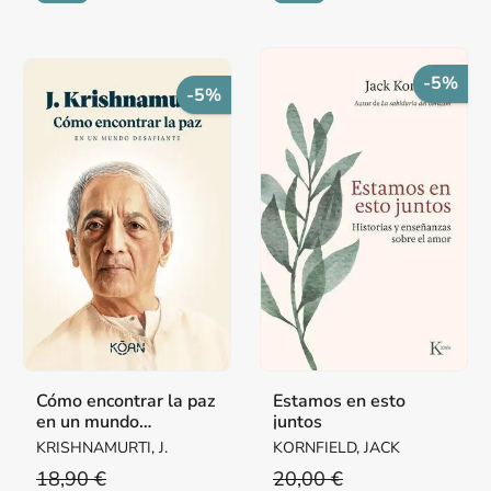
-5%
-5%
Cómo encontrar la paz
Estamos en esto
en un mundo
juntos
desafiante
KRISHNAMURTI, J.
KORNFIELD, JACK
18,90 €
20,00 €