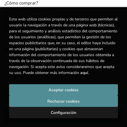
¿Cómo comprar?
¿Para quién esta librería?
Escuelas y centros
Esta web utiliza cookies propias y de terceros que permiten al
Nuestros Servicios
usuario la navegación a través de una página web (técnicas),
Noticias
para el seguimiento y análisis estadístico del comportamiento
de los usuarios (analíticas), que permiten la gestión de los
espacios publicitarios que, en su caso, el editor haya incluido
en una página (publicitarias) y cookies que almacenan
Contacto
información del comportamiento de los usuarios obtenida a
través de la observación continuada de sus hábitos de
(+34) 615 55 96 54
navegación. Si acepta este aviso consideraremos que acepta
info@degestalt.com
su uso. Puede obtener más información
aquí
.
Formulario de contacto
Aceptar cookies
2026 ©
Librería de Gestalt
. Todos los Derechos Reservados |
Trevenque Group
Rechazar cookies
Configuración
Añadir a mi cesta