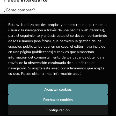
¿Cómo comprar?
¿Para quién esta librería?
Escuelas y centros
Esta web utiliza cookies propias y de terceros que permiten al
Nuestros Servicios
usuario la navegación a través de una página web (técnicas),
Noticias
para el seguimiento y análisis estadístico del comportamiento
de los usuarios (analíticas), que permiten la gestión de los
espacios publicitarios que, en su caso, el editor haya incluido
en una página (publicitarias) y cookies que almacenan
Contacto
información del comportamiento de los usuarios obtenida a
través de la observación continuada de sus hábitos de
(+34) 615 55 96 54
navegación. Si acepta este aviso consideraremos que acepta
info@degestalt.com
su uso. Puede obtener más información
aquí
.
Formulario de contacto
Aceptar cookies
2026 ©
Librería de Gestalt
. Todos los Derechos Reservados |
Trevenque Group
Rechazar cookies
Configuración
Añadir a mi cesta