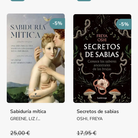
-5%
-5%
Sabiduría mítica
Secretos de sabias
GREENE, LIZ /
OSHI, FREYA
SHARMAN-BURKE,
JULIET
25,00 €
17,95 €