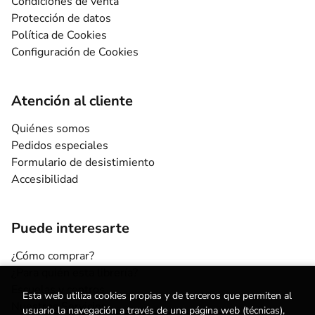
Condiciones de venta
Protección de datos
Política de Cookies
Configuración de Cookies
Atención al cliente
Quiénes somos
Pedidos especiales
Formulario de desistimiento
Accesibilidad
Puede interesarte
¿Cómo comprar?
¿Para quién esta librería?
Escuelas y centros
Esta web utiliza cookies propias y de terceros que permiten al
Nuestros Servicios
usuario la navegación a través de una página web (técnicas),