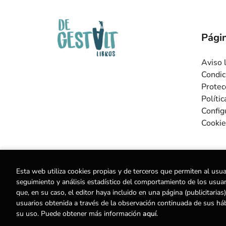
Págin
Aviso 
Condic
Protec
Políti
Config
Cookie
Esta web utiliza cookies propias y de terceros que permiten al usua
seguimiento y análisis estadístico del comportamiento de los usuario
que, en su caso, el editor haya incluido en una página (publicitar
2026 ©
Librería de Gestalt
. Todos los Derechos Res
usuarios obtenida a través de la observación continuada de sus há
su uso. Puede obtener más información
aquí
.