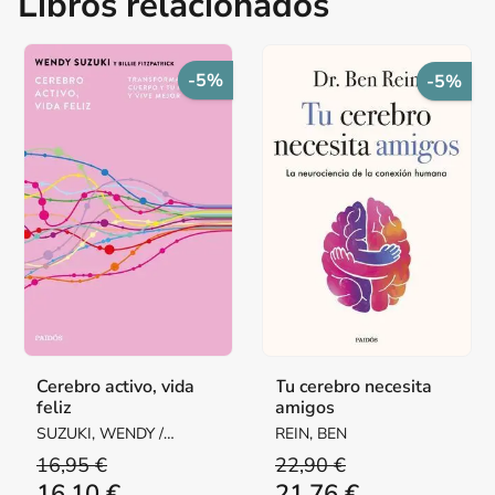
Libros relacionados
-5%
-5%
Cerebro activo, vida
Tu cerebro necesita
feliz
amigos
SUZUKI, WENDY /
REIN, BEN
FITZPATRICK, BILLIE
16,95 €
22,90 €
16,10 €
21,76 €