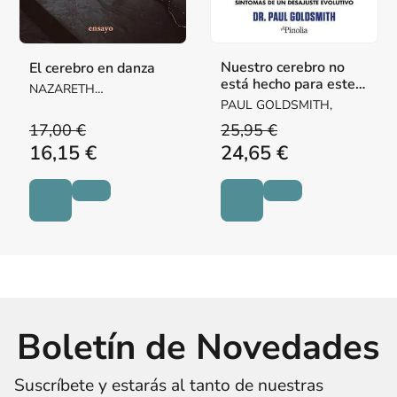
Nuestro cerebro no
El cerebro en danza
está hecho para este
NAZARETH
mundo
CASTELLANOS /
PAUL GOLDSMITH,
JOAQUÍN DE LUZ
17,00 €
25,95 €
16,15 €
24,65 €
Boletín de Novedades
Suscríbete y estarás al tanto de nuestras