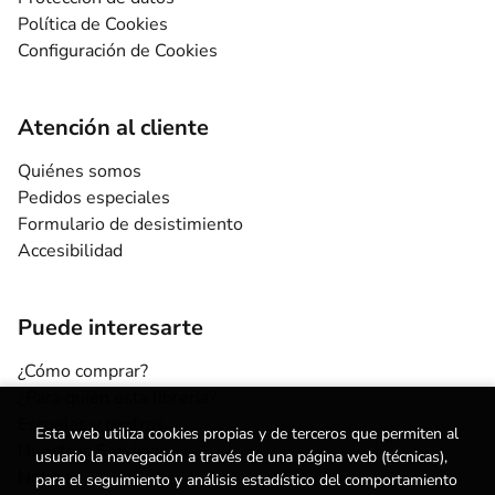
Política de Cookies
Configuración de Cookies
Atención al cliente
Quiénes somos
Pedidos especiales
Formulario de desistimiento
Accesibilidad
Puede interesarte
¿Cómo comprar?
¿Para quién esta librería?
Escuelas y centros
Esta web utiliza cookies propias y de terceros que permiten al
Nuestros Servicios
usuario la navegación a través de una página web (técnicas),
Noticias
para el seguimiento y análisis estadístico del comportamiento