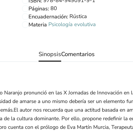
978-84-949091-9-1
ISBN:
80
Páginas:
Rústica
Encuadernación:
Psicología evolutiva
Materia
Sinopsis
Comentarios
io Naranjo pronunció en las X Jornadas de Innovación en l
cesidad de amarse a uno mismo debería ser un elemento fu
s demás.El autor nos recuerda que una actitud basada en 
 de la cultura dominante. Por ello, propone redefinir la e
bro cuenta con el prólogo de Eva Martín Murcia, Terapeuta