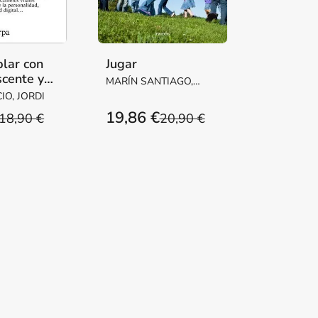
lar con
Jugar
scente y
MARÍN SANTIAGO,
scuche
IMMA
IO, JORDI
19,86 €
18,90 €
20,90 €