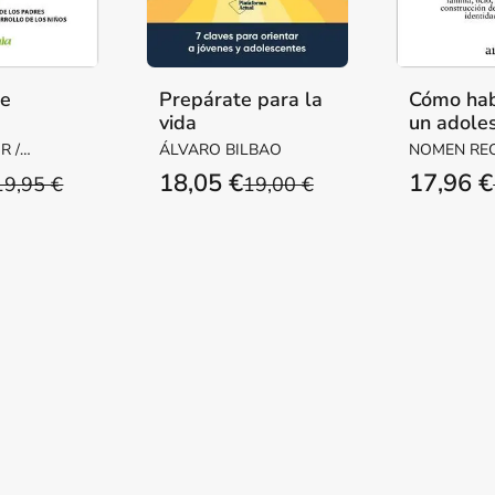
te
Prepárate para la
Cómo hab
vida
un adole
que te e
 /
ÁLVARO BILBAO
NOMEN REC
GORDON
18,05 €
17,96 €
19,95 €
19,00 €