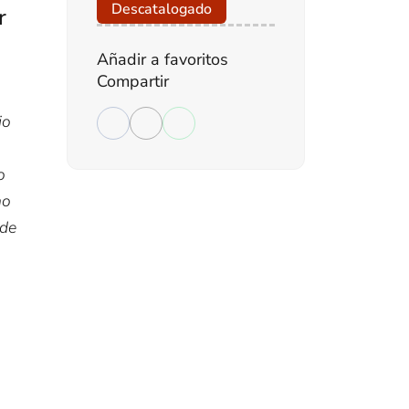
Descatalogado
r
Añadir a favoritos
Compartir
jo
o
mo
 de