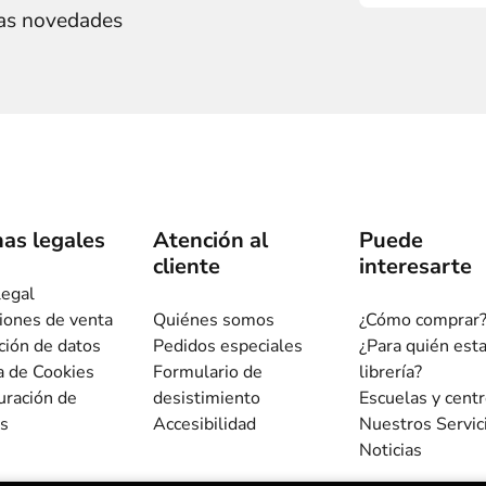
ras novedades
as legales
Atención al
Puede
cliente
interesarte
legal
iones de venta
Quiénes somos
¿Cómo comprar
ción de datos
Pedidos especiales
¿Para quién est
ca de Cookies
Formulario de
librería?
uración de
desistimiento
Escuelas y cent
s
Accesibilidad
Nuestros Servic
Noticias