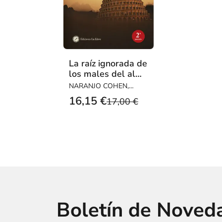
La raíz ignorada de
los males del alma
y del mundo
NARANJO COHEN,
CLAUDIO
16,15 €
17,00 €
Boletín de Noved