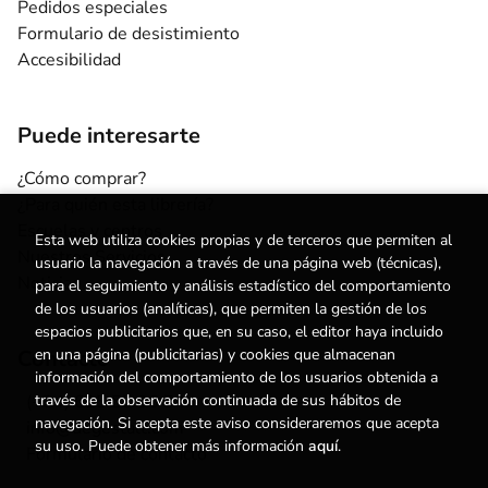
Pedidos especiales
Formulario de desistimiento
Accesibilidad
Puede interesarte
¿Cómo comprar?
¿Para quién esta librería?
Escuelas y centros
Esta web utiliza cookies propias y de terceros que permiten al
Nuestros Servicios
usuario la navegación a través de una página web (técnicas),
Noticias
para el seguimiento y análisis estadístico del comportamiento
de los usuarios (analíticas), que permiten la gestión de los
espacios publicitarios que, en su caso, el editor haya incluido
en una página (publicitarias) y cookies que almacenan
Contacto
información del comportamiento de los usuarios obtenida a
través de la observación continuada de sus hábitos de
(+34) 615 55 96 54
navegación. Si acepta este aviso consideraremos que acepta
info@degestalt.com
su uso. Puede obtener más información
aquí
.
Formulario de contacto