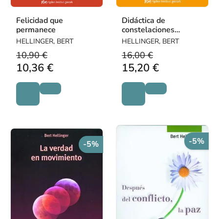
Felicidad que
Didáctica de
permanece
constelaciones
familiares
HELLINGER, BERT
HELLINGER, BERT
10,90 €
16,00 €
10,36 €
15,20 €
-5%
-5%