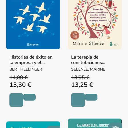
Historias de éxito en
La terapia de
la empresa y el
constelaciones
trabajo
familiares
BERT HELLINGER
SÉLÉNÉE, MARINE
14,00 €
13,95 €
13,30 €
13,25 €
-5%