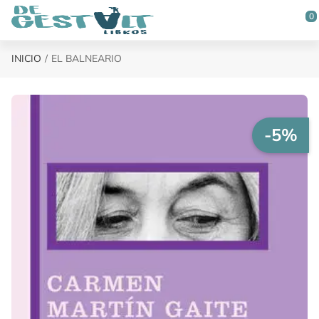
Saltar al contenido principal
0
INICIO
EL BALNEARIO
-5%