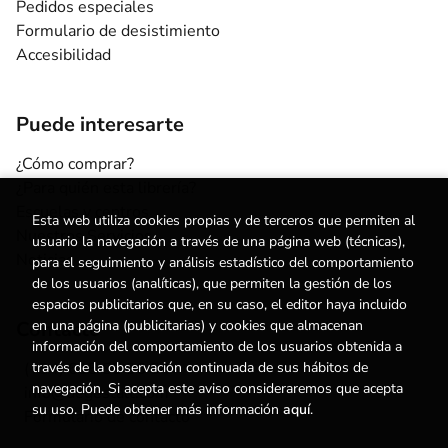
Pedidos especiales
Formulario de desistimiento
Accesibilidad
Puede interesarte
¿Cómo comprar?
¿Para quién esta librería?
Escuelas y centros
Esta web utiliza cookies propias y de terceros que permiten al
Nuestros Servicios
usuario la navegación a través de una página web (técnicas),
Noticias
para el seguimiento y análisis estadístico del comportamiento
de los usuarios (analíticas), que permiten la gestión de los
espacios publicitarios que, en su caso, el editor haya incluido
en una página (publicitarias) y cookies que almacenan
Contacto
información del comportamiento de los usuarios obtenida a
través de la observación continuada de sus hábitos de
(+34) 615 55 96 54
navegación. Si acepta este aviso consideraremos que acepta
info@degestalt.com
su uso. Puede obtener más información
aquí
.
Formulario de contacto