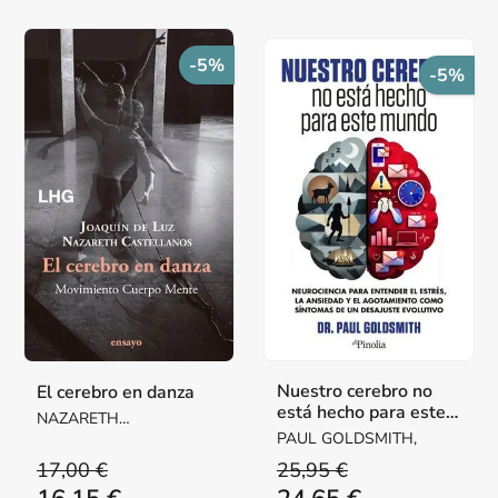
-5%
-5%
Nuestro cerebro no
El cerebro en danza
está hecho para este
NAZARETH
mundo
CASTELLANOS /
PAUL GOLDSMITH,
JOAQUÍN DE LUZ
17,00 €
25,95 €