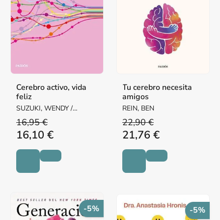
Cerebro activo, vida
Tu cerebro necesita
feliz
amigos
SUZUKI, WENDY /
REIN, BEN
FITZPATRICK, BILLIE
16,95 €
22,90 €
16,10 €
21,76 €
-5%
-5%