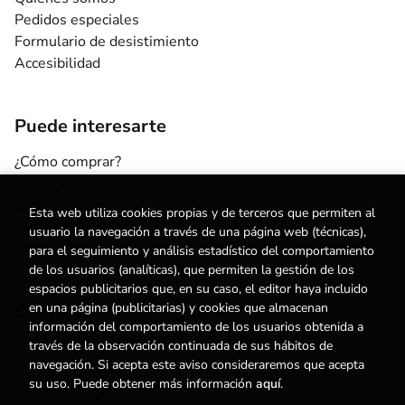
Pedidos especiales
Formulario de desistimiento
Accesibilidad
Puede interesarte
¿Cómo comprar?
¿Para quién esta librería?
Escuelas y centros
Esta web utiliza cookies propias y de terceros que permiten al
Nuestros Servicios
usuario la navegación a través de una página web (técnicas),
Noticias
para el seguimiento y análisis estadístico del comportamiento
de los usuarios (analíticas), que permiten la gestión de los
espacios publicitarios que, en su caso, el editor haya incluido
Contacto
en una página (publicitarias) y cookies que almacenan
información del comportamiento de los usuarios obtenida a
(+34) 615 55 96 54
través de la observación continuada de sus hábitos de
navegación. Si acepta este aviso consideraremos que acepta
info@degestalt.com
su uso. Puede obtener más información
aquí
.
Formulario de contacto