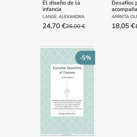
El diseño de la
Desafíos 
infancia
acompaña
era digital
LANGE, ALEXANDRA
ARRIETA OL
Círculos 
LOLA / ESTÉVEZ LÓPEZ,
24,70 €
18,05 €
26,00 €
encuentro
ELISA
More
-5%