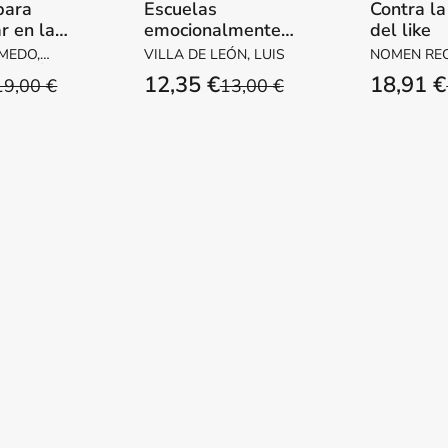
para
Escuelas
Contra la
r en la
emocionalmente
del like
 (VII
responsables. Una
MEDO,
VILLA DE LEÓN, LUIS
NOMEN REC
de
guía para
12,35 €
18,91 €
19,00 €
13,00 €
 Marisa
desarrollar planes
de interv