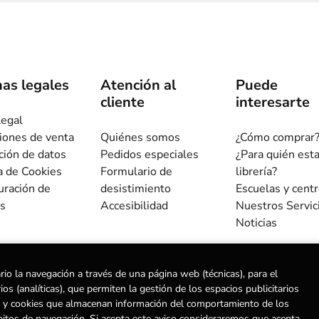
as legales
Atención al
Puede
cliente
interesarte
legal
iones de venta
Quiénes somos
¿Cómo comprar
ción de datos
Pedidos especiales
¿Para quién est
ca de Cookies
Formulario de
librería?
uración de
desistimiento
Escuelas y cent
s
Accesibilidad
Nuestros Servic
Noticias
rio la navegación a través de una página web (técnicas), para el
s (analíticas), que permiten la gestión de los espacios publicitarios
ias) y cookies que almacenan información del comportamiento de los
ervados |
Trevenque Group
bitos de navegación. Si acepta este aviso consideraremos que acepta