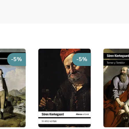
-5%
-5%