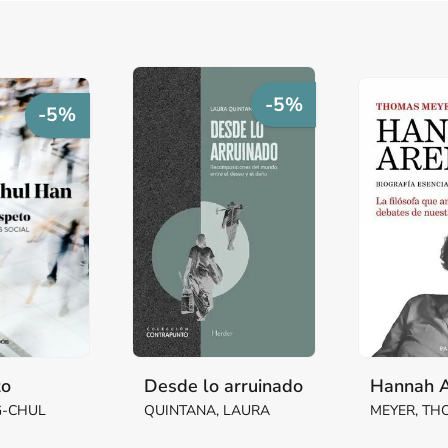
-5%
-5%
to
Desde lo arruinado
Hannah 
G-CHUL
QUINTANA, LAURA
MEYER, T