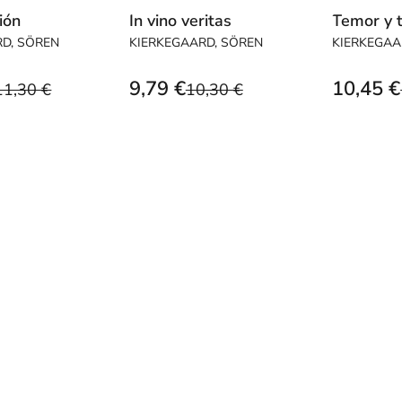
ión
In vino veritas
Temor y 
RD, SÖREN
KIERKEGAARD, SÖREN
KIERKEGAA
9,79 €
10,45 €
11,30 €
10,30 €