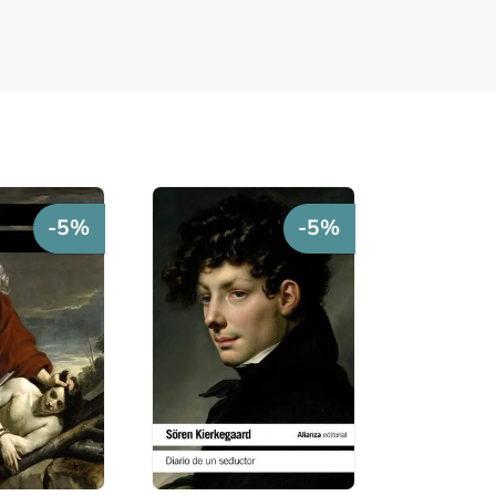
-5%
-5%