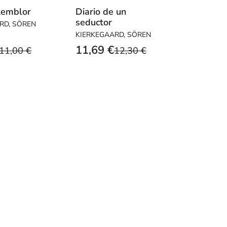
temblor
Diario de un
seductor
RD, SÖREN
KIERKEGAARD, SÖREN
11,69 €
11,00 €
12,30 €