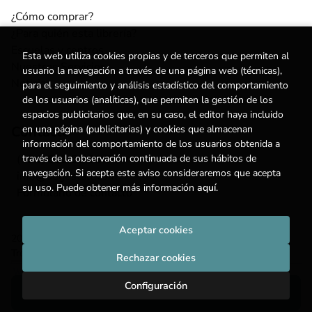
¿Cómo comprar?
¿Para quién esta librería?
Escuelas y centros
Esta web utiliza cookies propias y de terceros que permiten al
Nuestros Servicios
usuario la navegación a través de una página web (técnicas),
Noticias
para el seguimiento y análisis estadístico del comportamiento
de los usuarios (analíticas), que permiten la gestión de los
espacios publicitarios que, en su caso, el editor haya incluido
Contacto
en una página (publicitarias) y cookies que almacenan
información del comportamiento de los usuarios obtenida a
(+34) 615 55 96 54
través de la observación continuada de sus hábitos de
navegación. Si acepta este aviso consideraremos que acepta
info@degestalt.com
su uso. Puede obtener más información
aquí
.
Formulario de contacto
Aceptar cookies
2026 ©
Librería de Gestalt
. Todos los Derechos Reservados |
Trevenque Group
Rechazar cookies
Configuración
Añadir a mi cesta