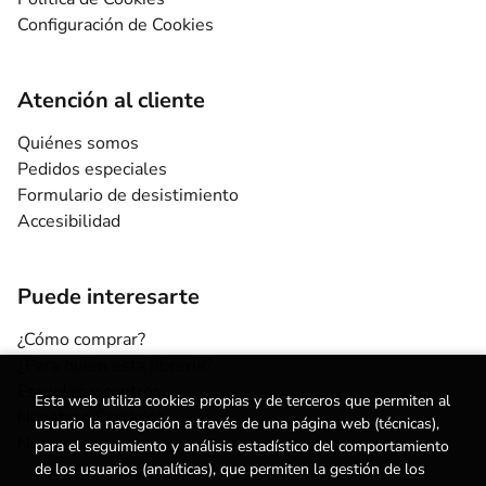
Configuración de Cookies
Atención al cliente
Quiénes somos
Pedidos especiales
Formulario de desistimiento
Accesibilidad
Puede interesarte
¿Cómo comprar?
¿Para quién esta librería?
Escuelas y centros
Esta web utiliza cookies propias y de terceros que permiten al
Nuestros Servicios
usuario la navegación a través de una página web (técnicas),
Noticias
para el seguimiento y análisis estadístico del comportamiento
de los usuarios (analíticas), que permiten la gestión de los