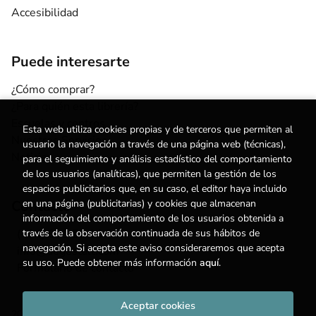
Accesibilidad
Puede interesarte
¿Cómo comprar?
¿Para quién esta librería?
Escuelas y centros
Esta web utiliza cookies propias y de terceros que permiten al
Nuestros Servicios
usuario la navegación a través de una página web (técnicas),
Noticias
para el seguimiento y análisis estadístico del comportamiento
de los usuarios (analíticas), que permiten la gestión de los
espacios publicitarios que, en su caso, el editor haya incluido
en una página (publicitarias) y cookies que almacenan
Contacto
información del comportamiento de los usuarios obtenida a
través de la observación continuada de sus hábitos de
(+34) 615 55 96 54
navegación. Si acepta este aviso consideraremos que acepta
info@degestalt.com
su uso. Puede obtener más información
aquí
.
Formulario de contacto
Aceptar cookies
2026 ©
Librería de Gestalt
. Todos los Derechos Reservados |