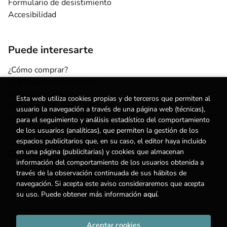
Formulario de desistimiento
Accesibilidad
Puede interesarte
¿Cómo comprar?
¿Para quién esta librería?
Escuelas y centros
Esta web utiliza cookies propias y de terceros que permiten al
Nuestros Servicios
usuario la navegación a través de una página web (técnicas),
Noticias
para el seguimiento y análisis estadístico del comportamiento
de los usuarios (analíticas), que permiten la gestión de los
espacios publicitarios que, en su caso, el editor haya incluido
Contacto
en una página (publicitarias) y cookies que almacenan
información del comportamiento de los usuarios obtenida a
(+34) 615 55 96 54
través de la observación continuada de sus hábitos de
navegación. Si acepta este aviso consideraremos que acepta
info@degestalt.com
su uso. Puede obtener más información
aquí
.
Formulario de contacto
Aceptar cookies