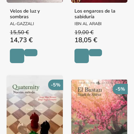
Velos de luz y
Los engarces de la
sombras
sabiduría
AL-GAZZALI
IBN AL ARABI
15,50 €
19,00 €
14,73 €
18,05 €
-5%
-5%