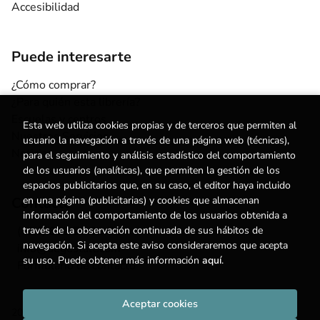
Accesibilidad
Puede interesarte
¿Cómo comprar?
¿Para quién esta librería?
Escuelas y centros
Esta web utiliza cookies propias y de terceros que permiten al
Nuestros Servicios
usuario la navegación a través de una página web (técnicas),
Noticias
para el seguimiento y análisis estadístico del comportamiento
de los usuarios (analíticas), que permiten la gestión de los
espacios publicitarios que, en su caso, el editor haya incluido
Contacto
en una página (publicitarias) y cookies que almacenan
información del comportamiento de los usuarios obtenida a
(+34) 615 55 96 54
través de la observación continuada de sus hábitos de
navegación. Si acepta este aviso consideraremos que acepta
info@degestalt.com
su uso. Puede obtener más información
aquí
.
Formulario de contacto
Aceptar cookies
2026 ©
Librería de Gestalt
. Todos los Derechos Reservados |