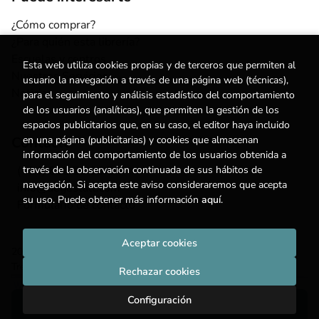
¿Cómo comprar?
¿Para quién esta librería?
Escuelas y centros
Esta web utiliza cookies propias y de terceros que permiten al
Nuestros Servicios
usuario la navegación a través de una página web (técnicas),
Noticias
para el seguimiento y análisis estadístico del comportamiento
de los usuarios (analíticas), que permiten la gestión de los
espacios publicitarios que, en su caso, el editor haya incluido
Contacto
en una página (publicitarias) y cookies que almacenan
información del comportamiento de los usuarios obtenida a
(+34) 615 55 96 54
través de la observación continuada de sus hábitos de
navegación. Si acepta este aviso consideraremos que acepta
info@degestalt.com
su uso. Puede obtener más información
aquí
.
Formulario de contacto
Aceptar cookies
2026 ©
Librería de Gestalt
. Todos los Derechos Reservados |
Trevenque Group
Rechazar cookies
Configuración
Añadir a mi cesta