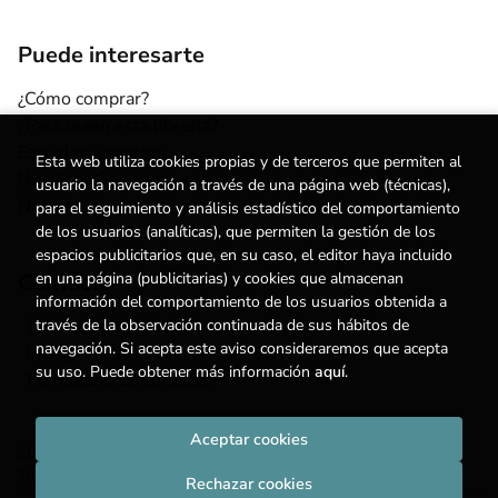
Puede interesarte
¿Cómo comprar?
¿Para quién esta librería?
Escuelas y centros
Esta web utiliza cookies propias y de terceros que permiten al
Nuestros Servicios
usuario la navegación a través de una página web (técnicas),
Noticias
para el seguimiento y análisis estadístico del comportamiento
de los usuarios (analíticas), que permiten la gestión de los
espacios publicitarios que, en su caso, el editor haya incluido
Contacto
en una página (publicitarias) y cookies que almacenan
información del comportamiento de los usuarios obtenida a
(+34) 615 55 96 54
través de la observación continuada de sus hábitos de
navegación. Si acepta este aviso consideraremos que acepta
info@degestalt.com
su uso. Puede obtener más información
aquí
.
Formulario de contacto
Aceptar cookies
2026 ©
Librería de Gestalt
. Todos los Derechos Reservados |
Trevenque Group
Rechazar cookies