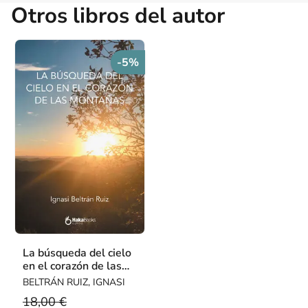
Otros libros del autor
-5%
La búsqueda del cielo
en el corazón de las
montañas
BELTRÁN RUIZ, IGNASI
18,00 €