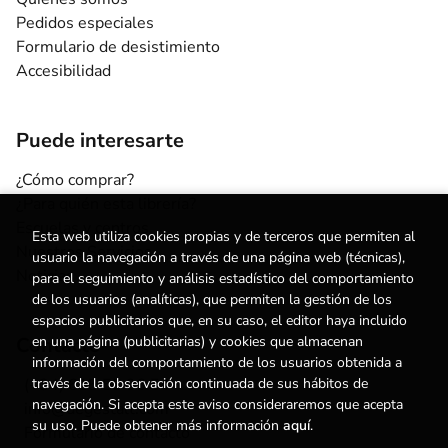
Pedidos especiales
Formulario de desistimiento
Accesibilidad
Puede interesarte
¿Cómo comprar?
¿Para quién esta librería?
Escuelas y centros
Esta web utiliza cookies propias y de terceros que permiten al
Nuestros Servicios
usuario la navegación a través de una página web (técnicas),
Noticias
para el seguimiento y análisis estadístico del comportamiento
de los usuarios (analíticas), que permiten la gestión de los
espacios publicitarios que, en su caso, el editor haya incluido
en una página (publicitarias) y cookies que almacenan
Contacto
información del comportamiento de los usuarios obtenida a
través de la observación continuada de sus hábitos de
(+34) 615 55 96 54
navegación. Si acepta este aviso consideraremos que acepta
info@degestalt.com
su uso. Puede obtener más información
aquí
.
Formulario de contacto