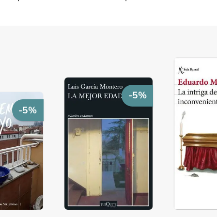
-5%
-5%