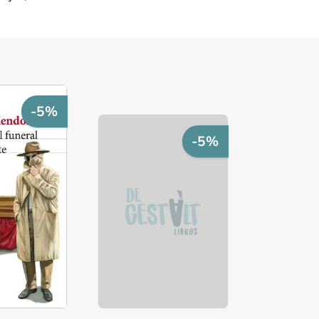
-5%
-5%