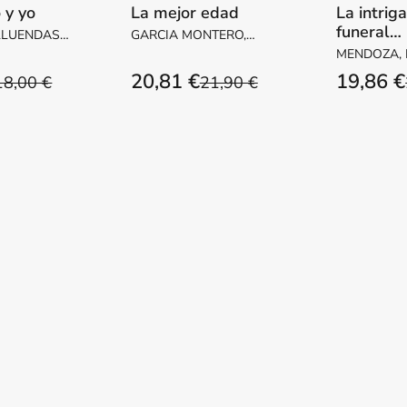
 y yo
La mejor edad
La intrig
funeral
LLUENDAS,
GARCIA MONTERO,
inconveni
ARGARITA
LUIS
MENDOZA,
20,81 €
19,86 €
18,00 €
21,90 €