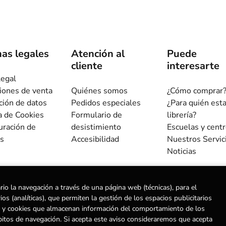
as legales
Atención al
Puede
cliente
interesarte
legal
iones de venta
Quiénes somos
¿Cómo comprar
ción de datos
Pedidos especiales
¿Para quién est
ca de Cookies
Formulario de
librería?
uración de
desistimiento
Escuelas y cent
s
Accesibilidad
Nuestros Servic
Noticias
rio la navegación a través de una página web (técnicas), para el
s (analíticas), que permiten la gestión de los espacios publicitarios
ias) y cookies que almacenan información del comportamiento de los
ervados |
Trevenque Group
bitos de navegación. Si acepta este aviso consideraremos que acepta