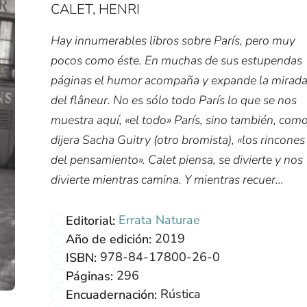
CALET, HENRI
Hay innumerables libros sobre París, pero muy
pocos como éste. En muchas de sus estupendas
páginas el humor acompaña y expande la mirad
del flâneur. No es sólo todo París lo que se nos
muestra aquí, «el todo» París, sino también, com
dijera Sacha Guitry (otro bromista), «los rincones
del pensamiento». Calet piensa, se divierte y nos
divierte mientras camina. Y mientras recuer...
Errata Naturae
Editorial:
2019
Año de edición:
978-84-17800-26-0
ISBN:
296
Páginas:
Rústica
Encuadernación: