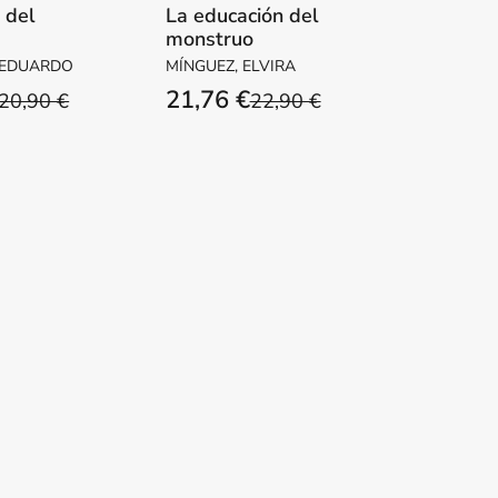
a del
La educación del
monstruo
ente
 EDUARDO
MÍNGUEZ, ELVIRA
21,76 €
20,90 €
22,90 €