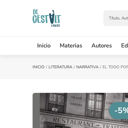
Saltar al contenido principal
Inicio
Materias
Autores
Ed
INICIO
LITERATURA
NARRATIVA
EL TODO PO
-5