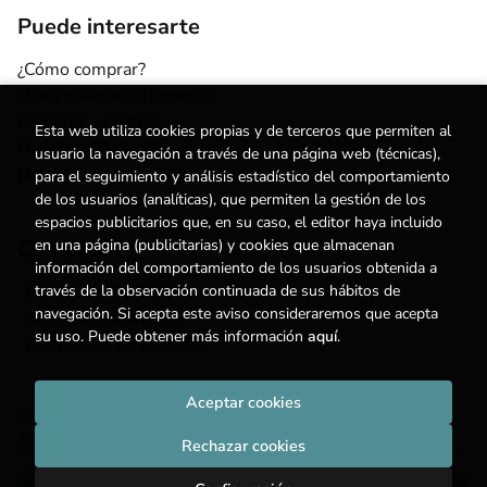
Puede interesarte
¿Cómo comprar?
¿Para quién esta librería?
Escuelas y centros
Esta web utiliza cookies propias y de terceros que permiten al
Nuestros Servicios
usuario la navegación a través de una página web (técnicas),
Noticias
para el seguimiento y análisis estadístico del comportamiento
de los usuarios (analíticas), que permiten la gestión de los
espacios publicitarios que, en su caso, el editor haya incluido
Contacto
en una página (publicitarias) y cookies que almacenan
información del comportamiento de los usuarios obtenida a
(+34) 615 55 96 54
través de la observación continuada de sus hábitos de
navegación. Si acepta este aviso consideraremos que acepta
info@degestalt.com
su uso. Puede obtener más información
aquí
.
Formulario de contacto
Aceptar cookies
2026 ©
Librería de Gestalt
. Todos los Derechos Reservados |
Trevenque Group
Rechazar cookies