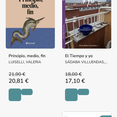
Principio, medio, fin
El Tiempo y yo
LUISELLI, VALERIA
SÁDABA VILLUENDAS,
Mª PILAR MARGARITA
21,90 €
18,00 €
20,81 €
17,10 €