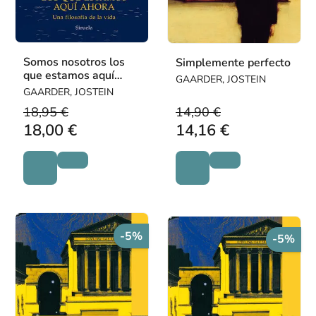
Somos nosotros los
Simplemente perfecto
que estamos aquí
GAARDER, JOSTEIN
ahora
GAARDER, JOSTEIN
18,95 €
14,90 €
18,00 €
14,16 €
-5%
-5%