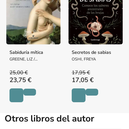
Sabiduría mítica
Secretos de sabias
GREENE, LIZ /
OSHI, FREYA
SHARMAN-BURKE,
JULIET
25,00 €
17,95 €
23,75 €
17,05 €
Otros libros del autor