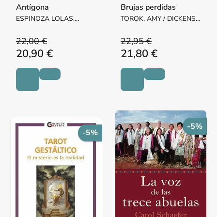
Antígona
Brujas perdidas
ESPINOZA LOLAS,
TOROK, AMY / DICKENS,
RICARDO
RISA
22,00 €
22,95 €
20,90 €
21,80 €
-5%
-5%