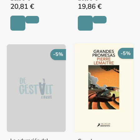
20,81 €
19,86 €
-5%
-5%