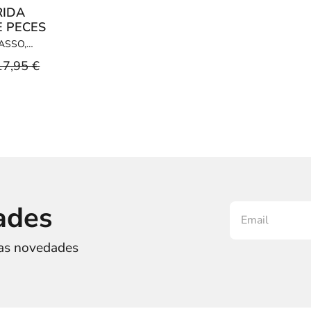
RIDA
E PECES
ASSO,
17,95 €
ades
ras novedades