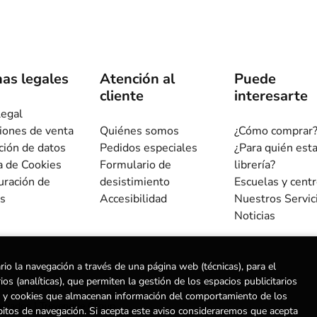
as legales
Atención al
Puede
cliente
interesarte
legal
iones de venta
Quiénes somos
¿Cómo comprar
ción de datos
Pedidos especiales
¿Para quién est
ca de Cookies
Formulario de
librería?
uración de
desistimiento
Escuelas y cent
s
Accesibilidad
Nuestros Servic
Noticias
rio la navegación a través de una página web (técnicas), para el
s (analíticas), que permiten la gestión de los espacios publicitarios
ias) y cookies que almacenan información del comportamiento de los
ervados |
Trevenque Group
bitos de navegación. Si acepta este aviso consideraremos que acepta