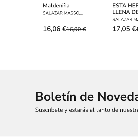
Maldeniña
ESTA HE
LLENA D
SALAZAR MASSO,
LORENA
SALAZAR M
LORENA
16,06 €
17,05 €
16,90 €
Boletín de Noved
Suscríbete y estarás al tanto de nuest