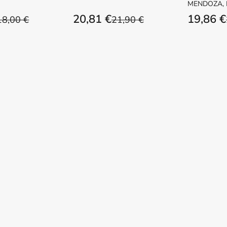
inconveni
ARGARITA
LUIS
MENDOZA,
20,81 €
19,86 €
18,00 €
21,90 €