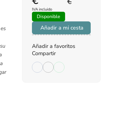
€
€
IVA incluido
Disponible
Añadir a mi cesta
 es
 su
Añadir a favoritos
Compartir
a
la
gar