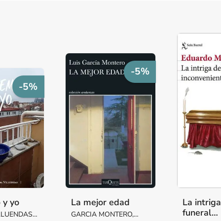
-5%
-5%
 y yo
La mejor edad
La intrig
funeral
LLUENDAS,
GARCIA MONTERO,