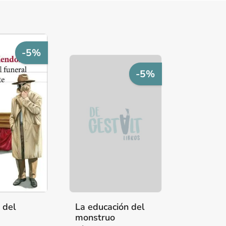
-5%
-5%
a del
La educación del
monstruo