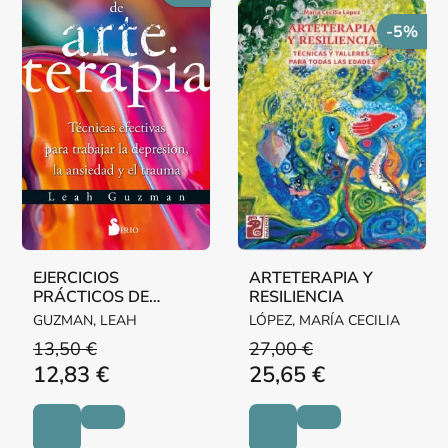
-5%
EJERCICIOS
ARTETERAPIA Y
PRÁCTICOS DE
RESILIENCIA
ARTETERAPIA
GUZMAN, LEAH
LÓPEZ, MARÍA CECILIA
13,50 €
27,00 €
12,83 €
25,65 €