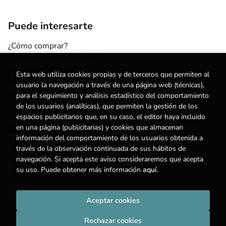
Puede interesarte
¿Cómo comprar?
¿Para quién esta librería?
Escuelas y centros
Esta web utiliza cookies propias y de terceros que permiten al
Nuestros Servicios
usuario la navegación a través de una página web (técnicas),
Noticias
para el seguimiento y análisis estadístico del comportamiento
de los usuarios (analíticas), que permiten la gestión de los
espacios publicitarios que, en su caso, el editor haya incluido
Contacto
en una página (publicitarias) y cookies que almacenan
información del comportamiento de los usuarios obtenida a
(+34) 615 55 96 54
través de la observación continuada de sus hábitos de
navegación. Si acepta este aviso consideraremos que acepta
info@degestalt.com
su uso. Puede obtener más información
aquí
.
Formulario de contacto
Aceptar cookies
2026 ©
Librería de Gestalt
. Todos los Derechos Reservados |
Trevenque Group
Rechazar cookies