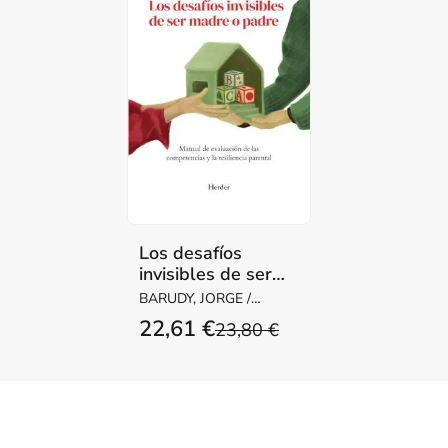
Los desafíos
invisibles de ser
madre o padre
BARUDY, JORGE /
DANTAGNAN,
22,61 €
23,80 €
MARYORIE