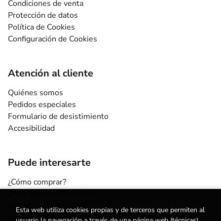
Condiciones de venta
Protección de datos
Política de Cookies
Configuración de Cookies
Atención al cliente
Quiénes somos
Pedidos especiales
Formulario de desistimiento
Accesibilidad
Puede interesarte
¿Cómo comprar?
¿Para quién esta librería?
Escuelas y centros
Esta web utiliza cookies propias y de terceros que permiten al
Nuestros Servicios
usuario la navegación a través de una página web (técnicas),