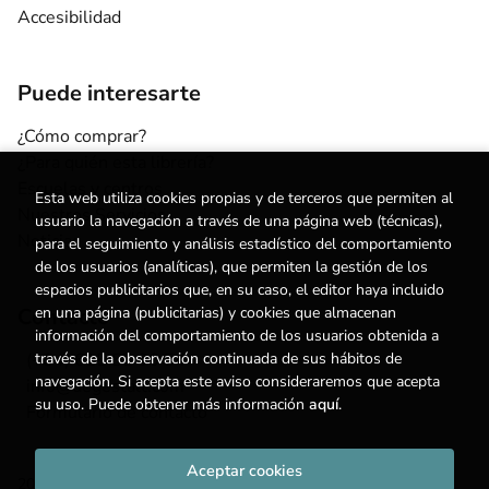
Accesibilidad
Puede interesarte
¿Cómo comprar?
¿Para quién esta librería?
Escuelas y centros
Esta web utiliza cookies propias y de terceros que permiten al
Nuestros Servicios
usuario la navegación a través de una página web (técnicas),
Noticias
para el seguimiento y análisis estadístico del comportamiento
de los usuarios (analíticas), que permiten la gestión de los
espacios publicitarios que, en su caso, el editor haya incluido
en una página (publicitarias) y cookies que almacenan
Contacto
información del comportamiento de los usuarios obtenida a
través de la observación continuada de sus hábitos de
(+34) 615 55 96 54
navegación. Si acepta este aviso consideraremos que acepta
info@degestalt.com
su uso. Puede obtener más información
aquí
.
Formulario de contacto
Aceptar cookies
2026 ©
Librería de Gestalt
. Todos los Derechos Reservados |