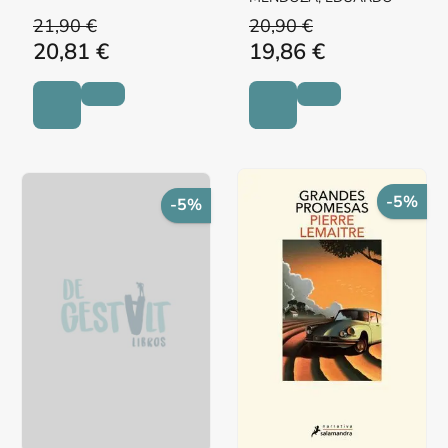
21,90 €
20,90 €
20,81 €
19,86 €
-5%
-5%