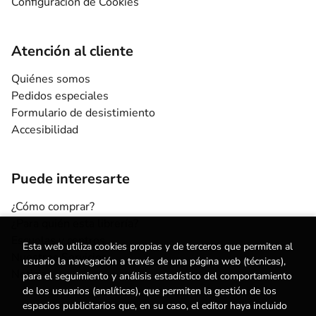
Configuración de Cookies
Atención al cliente
Quiénes somos
Pedidos especiales
Formulario de desistimiento
Accesibilidad
Puede interesarte
¿Cómo comprar?
¿Para quién esta librería?
Escuelas y centros
Esta web utiliza cookies propias y de terceros que permiten al
Nuestros Servicios
usuario la navegación a través de una página web (técnicas),
Noticias
para el seguimiento y análisis estadístico del comportamiento
de los usuarios (analíticas), que permiten la gestión de los
espacios publicitarios que, en su caso, el editor haya incluido