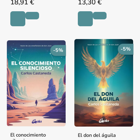
18,91 €
13,30 €
-5%
-5%
El conocimiento
El don del águila