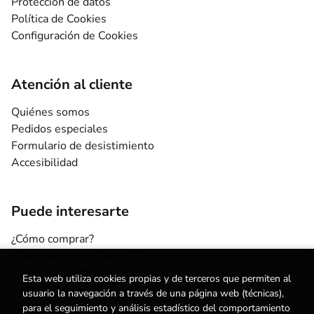
Protección de datos
Política de Cookies
Configuración de Cookies
Atención al cliente
Quiénes somos
Pedidos especiales
Formulario de desistimiento
Accesibilidad
Puede interesarte
¿Cómo comprar?
¿Para quién esta librería?
Escuelas y centros
Esta web utiliza cookies propias y de terceros que permiten al
Nuestros Servicios
usuario la navegación a través de una página web (técnicas),
Noticias
para el seguimiento y análisis estadístico del comportamiento