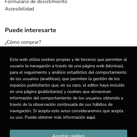
Formulario de desistimiento
Accesibilidad
Puede interesarte
¿Cómo comprar?
¿Para quién esta librería?
Escuelas y centros
Esta web utiliza cookies propias y de terceros que permiten al
Nuestros Servicios
usuario la navegación a través de una página web (técnicas),
Noticias
para el seguimiento y análisis estadístico del comportamiento
de los usuarios (analíticas), que permiten la gestión de los
espacios publicitarios que, en su caso, el editor haya incluido
en una página (publicitarias) y cookies que almacenan
Contacto
información del comportamiento de los usuarios obtenida a
través de la observación continuada de sus hábitos de
(+34) 615 55 96 54
navegación. Si acepta este aviso consideraremos que acepta
info@degestalt.com
su uso. Puede obtener más información
aquí
.
Formulario de contacto
Aceptar cookies