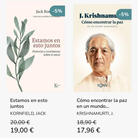
-5%
-5%
Estamos en esto
Cómo encontrar la paz
juntos
en un mundo
desafiante
KORNFIELD, JACK
KRISHNAMURTI, J.
20,00 €
18,90 €
19,00 €
17,96 €