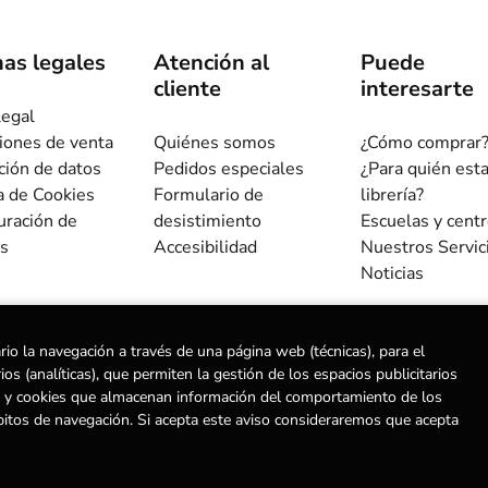
as legales
Atención al
Puede
cliente
interesarte
legal
iones de venta
Quiénes somos
¿Cómo comprar
ción de datos
Pedidos especiales
¿Para quién est
ca de Cookies
Formulario de
librería?
uración de
desistimiento
Escuelas y cent
s
Accesibilidad
Nuestros Servic
Noticias
rio la navegación a través de una página web (técnicas), para el
s (analíticas), que permiten la gestión de los espacios publicitarios
ias) y cookies que almacenan información del comportamiento de los
ervados |
Trevenque Group
bitos de navegación. Si acepta este aviso consideraremos que acepta