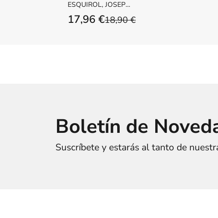
la técnica
ESQUIROL, JOSEP
MARIA
17,96 €
18,90 €
Boletín de Noved
Suscríbete y estarás al tanto de nuest