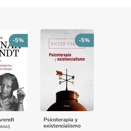
-5%
-5%
Arendt
Psicoterapia y
existencialismo
HOMAS