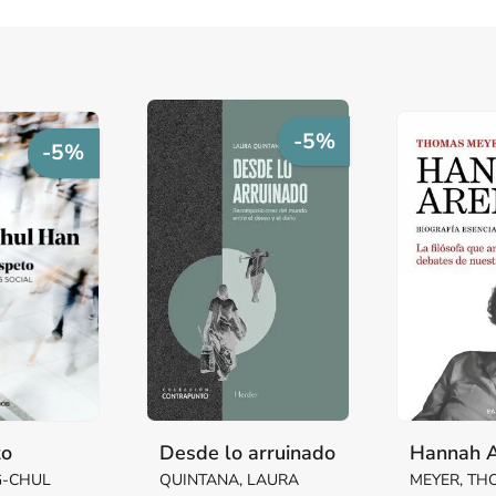
-5%
-5%
to
Desde lo arruinado
Hannah 
G-CHUL
QUINTANA, LAURA
MEYER, T