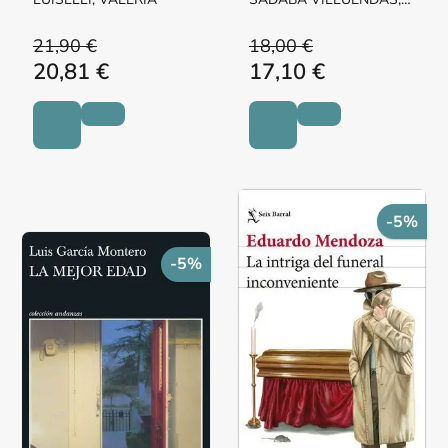
Mª PILAR MARGARITA
21,90 €
18,00 €
20,81 €
17,10 €
-5%
-5%