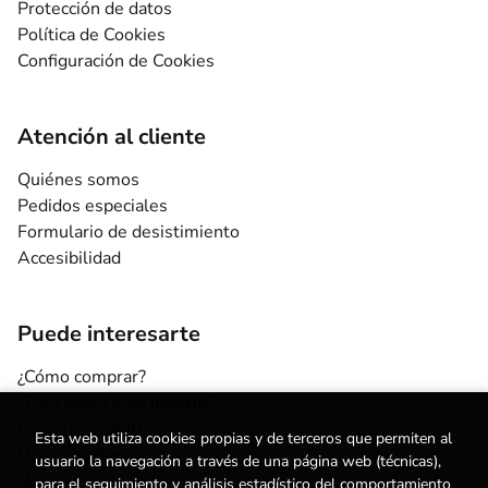
Protección de datos
Política de Cookies
Configuración de Cookies
Atención al cliente
Quiénes somos
Pedidos especiales
Formulario de desistimiento
Accesibilidad
Puede interesarte
¿Cómo comprar?
¿Para quién esta librería?
Escuelas y centros
Esta web utiliza cookies propias y de terceros que permiten al
Nuestros Servicios
usuario la navegación a través de una página web (técnicas),
Noticias
para el seguimiento y análisis estadístico del comportamiento