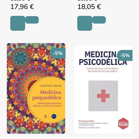
17,96 €
18,05 €
-5%
-5%