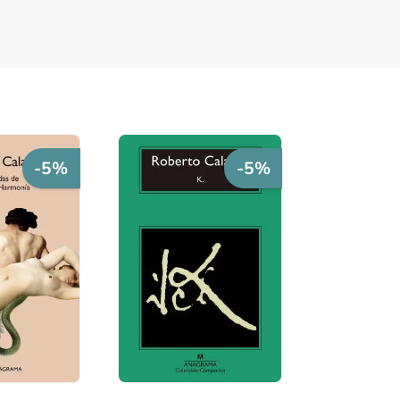
-5%
-5%