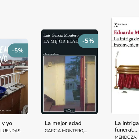
-5%
-5%
 y yo
La mejor edad
La intrig
funeral
LLUENDAS,
GARCIA MONTERO,
inconveni
ARGARITA
LUIS
MENDOZA,