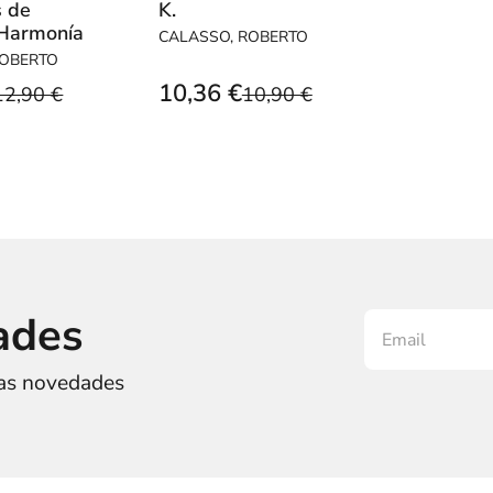
s de
K.
Harmonía
CALASSO, ROBERTO
ROBERTO
10,36 €
12,90 €
10,90 €
ades
ras novedades