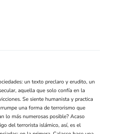
ciedades: un texto preclaro y erudito, un
ecular, aquella que solo confía en la
cciones. Se siente humanista y practica
s, irrumpe una forma de terrorismo que
sean lo más numerosas posible? Acaso
 del terrorista islámico, así, es el
enciadas: en la primera, Calasso hace una