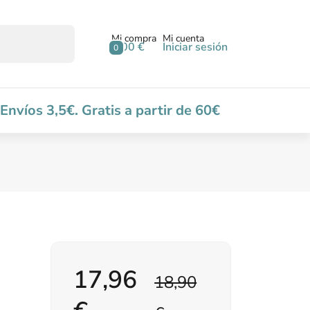
Mi compra
Mi cuenta
0,00 €
Iniciar sesión
0
Envíos 3,5€. Gratis a partir de 60€
17,96
18,90