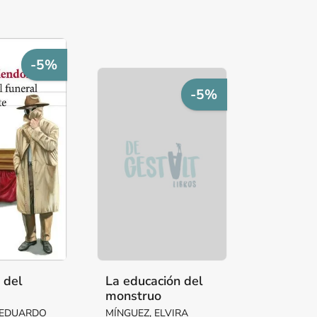
-5%
-5%
a del
La educación del
monstruo
ente
 EDUARDO
MÍNGUEZ, ELVIRA