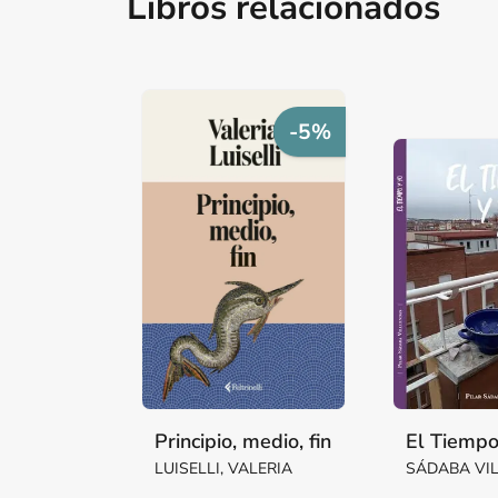
Libros relacionados
-5%
Principio, medio, fin
El Tiempo
LUISELLI, VALERIA
SÁDABA VI
Mª PILAR M