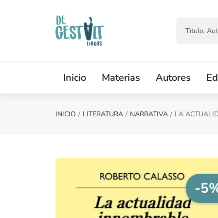
Saltar al contenido principal
Inicio
Materias
Autores
Ed
INICIO
LITERATURA
NARRATIVA
LA ACTUALI
-5