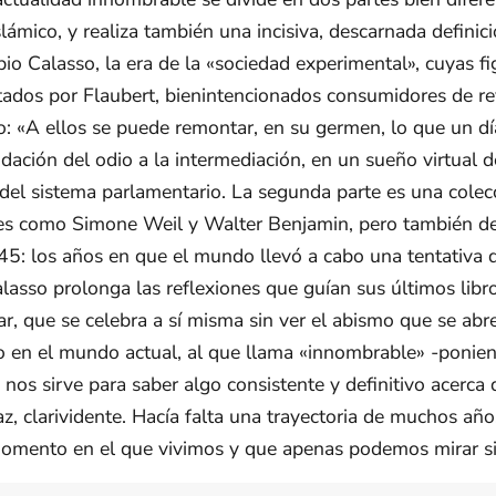
islámico, y realiza también una incisiva, descarnada defini
opio Calasso, la era de la «sociedad experimental», cuyas f
ados por Flaubert, bienintencionados consumidores de rev
 «A ellos se puede remontar, en su germen, lo que un día 
idación del odio a la intermediación, en un sueño virtual 
del sistema parlamentario. La segunda parte es una colecc
res como Simone Weil y Walter Benjamin, pero también de
5: los años en que el mundo llevó a cabo una tentativa 
asso prolonga las reflexiones que guían sus últimos libros
r, que se celebra a sí misma sin ver el abismo que se abre
o en el mundo actual, al que llama «innombrable» -ponie
 nos sirve para saber algo consistente y definitivo acerca 
z, clarividente. Hacía falta una trayectoria de muchos años
momento en el que vivimos y que apenas podemos mirar si