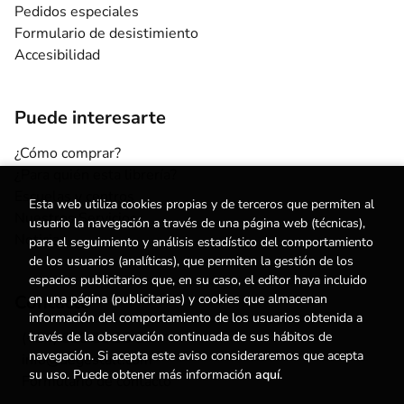
Pedidos especiales
Formulario de desistimiento
Accesibilidad
Puede interesarte
¿Cómo comprar?
¿Para quién esta librería?
Escuelas y centros
Esta web utiliza cookies propias y de terceros que permiten al
Nuestros Servicios
usuario la navegación a través de una página web (técnicas),
Noticias
para el seguimiento y análisis estadístico del comportamiento
de los usuarios (analíticas), que permiten la gestión de los
espacios publicitarios que, en su caso, el editor haya incluido
Contacto
en una página (publicitarias) y cookies que almacenan
información del comportamiento de los usuarios obtenida a
(+34) 615 55 96 54
través de la observación continuada de sus hábitos de
navegación. Si acepta este aviso consideraremos que acepta
info@degestalt.com
su uso. Puede obtener más información
aquí
.
Formulario de contacto