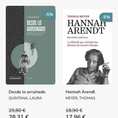
-5%
-5%
Desde lo arruinado
Hannah Arendt
QUINTANA, LAURA
MEYER, THOMAS
29,80 €
18,90 €
28,31 €
17,96 €