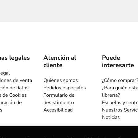
as legales
Atención al
Puede
cliente
interesarte
legal
iones de venta
Quiénes somos
¿Cómo comprar
ción de datos
Pedidos especiales
¿Para quién est
ca de Cookies
Formulario de
librería?
uración de
desistimiento
Escuelas y cent
s
Accesibilidad
Nuestros Servic
Noticias