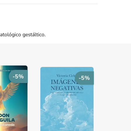
tológico gestáltico.
-5%
-5%