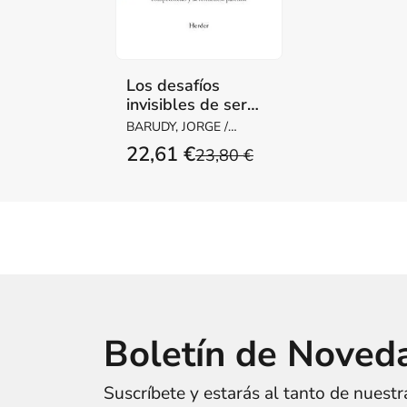
Los desafíos
invisibles de ser
madre o padre
BARUDY, JORGE /
DANTAGNAN,
22,61 €
23,80 €
MARYORIE
Boletín de Noved
Suscríbete y estarás al tanto de nuest