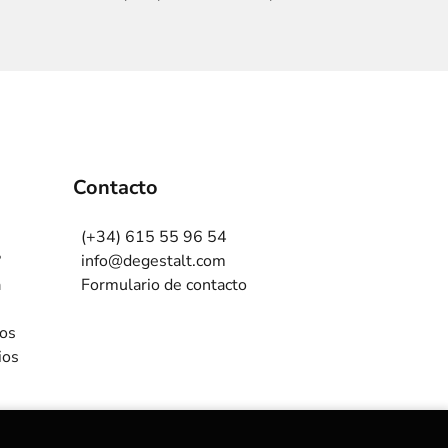
Contacto
(+34) 615 55 96 54
?
info@degestalt.com
a
Formulario de contacto
ros
ios