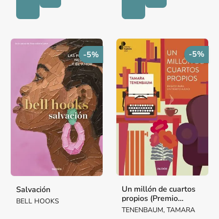
-5%
-5%
Un millón de cuartos
Salvación
propios (Premio
BELL HOOKS
Paidós 2025)
TENENBAUM, TAMARA