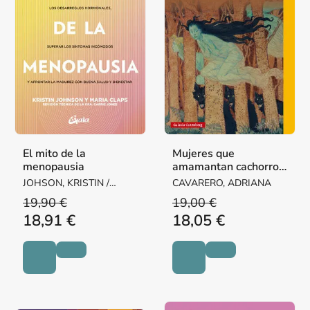
El mito de la
Mujeres que
menopausia
amamantan cachorros
de lobo
JOHSON, KRISTIN /
CAVARERO, ADRIANA
CLAPS, MARIA
19,90 €
19,00 €
18,91 €
18,05 €