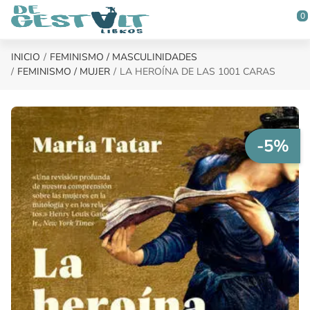
Saltar al contenido principal
0
INICIO
FEMINISMO / MASCULINIDADES
FEMINISMO / MUJER
LA HEROÍNA DE LAS 1001 CARAS
-5%