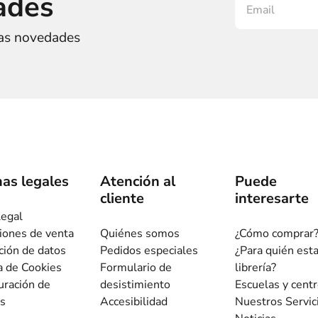
ades
ras novedades
as legales
Atención al
Puede
cliente
interesarte
legal
iones de venta
Quiénes somos
¿Cómo comprar
ción de datos
Pedidos especiales
¿Para quién est
ca de Cookies
Formulario de
librería?
uración de
desistimiento
Escuelas y cent
s
Accesibilidad
Nuestros Servic