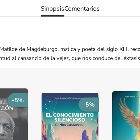
Sinopsis
Comentarios
Matilde de Magdeburgo, m­stica y poeta del siglo XIII, rec
ntud al cansancio de la vejez, que nos conduce del éxtasis
-5%
-5%