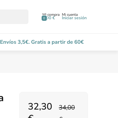
Mi compra
Mi cuenta
0,00 €
Iniciar sesión
0
Envíos 3,5€. Gratis a partir de 60€
a
32,30
34,00