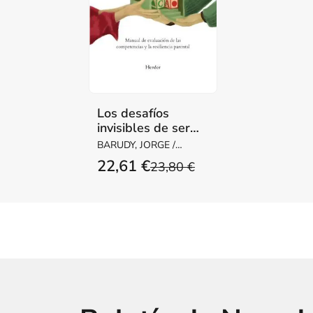
Los desafíos
invisibles de ser
madre o padre
BARUDY, JORGE /
DANTAGNAN,
22,61 €
23,80 €
MARYORIE