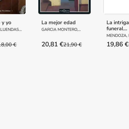
 y yo
La mejor edad
La intrig
funeral
LLUENDAS,
GARCIA MONTERO,
inconveni
ARGARITA
LUIS
MENDOZA,
20,81 €
19,86 €
18,00 €
21,90 €