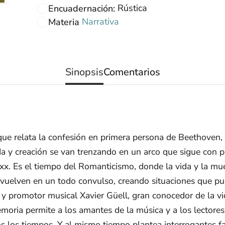
Rústica
Encuadernación:
Narrativa
Materia
Sinopsis
Comentarios
ue relata la confesión en primera persona de Beethoven,
a y creación se van trenzando en un arco que sigue con p
l xx. Es el tiempo del Romanticismo, donde la vida y la muer
evuelven en un todo convulso, creando situaciones que pud
ta y promotor musical Xavier Güell, gran conocedor de la v
emoria permite a los amantes de la música y a los lectore
 los tiempos. Y al mismo tiempo plantea interrogantes fas