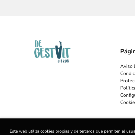
Págin
Aviso 
Condic
Protec
Políti
Config
Cookie
Esta web utiliza cookies propias y de terceros que permiten al usua