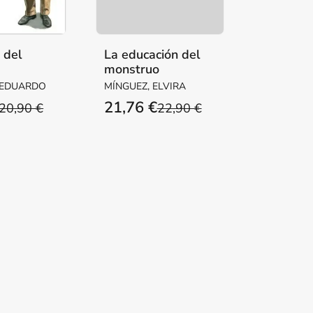
a del
La educación del
monstruo
ente
 EDUARDO
MÍNGUEZ, ELVIRA
21,76 €
20,90 €
22,90 €