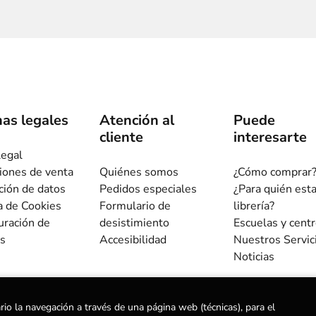
as legales
Atención al
Puede
cliente
interesarte
legal
iones de venta
Quiénes somos
¿Cómo comprar
ción de datos
Pedidos especiales
¿Para quién est
ca de Cookies
Formulario de
librería?
uración de
desistimiento
Escuelas y cent
s
Accesibilidad
Nuestros Servic
Noticias
rio la navegación a través de una página web (técnicas), para el