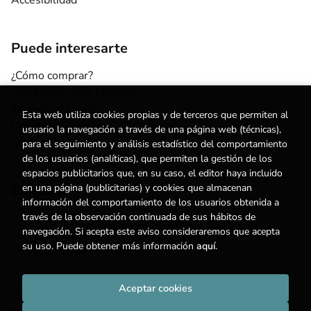
Puede interesarte
¿Cómo comprar?
¿Para quién esta librería?
Escuelas y centros
Esta web utiliza cookies propias y de terceros que permiten al
Nuestros Servicios
usuario la navegación a través de una página web (técnicas),
Noticias
para el seguimiento y análisis estadístico del comportamiento
de los usuarios (analíticas), que permiten la gestión de los
espacios publicitarios que, en su caso, el editor haya incluido
Contacto
en una página (publicitarias) y cookies que almacenan
información del comportamiento de los usuarios obtenida a
(+34) 615 55 96 54
través de la observación continuada de sus hábitos de
navegación. Si acepta este aviso consideraremos que acepta
info@degestalt.com
su uso. Puede obtener más información
aquí
.
Formulario de contacto
Aceptar cookies
2026 ©
Librería de Gestalt
. Todos los Derechos Reservados |