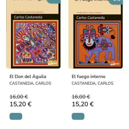
El Don del Águila
El fuego interno
CASTANEDA, CARLOS
CASTANEDA, CARLOS
16,00 €
16,00 €
15,20 €
15,20 €