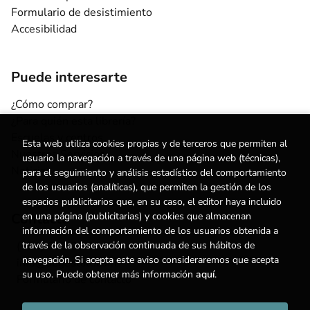
Formulario de desistimiento
Accesibilidad
Puede interesarte
¿Cómo comprar?
¿Para quién esta librería?
Escuelas y centros
Esta web utiliza cookies propias y de terceros que permiten al
Nuestros Servicios
usuario la navegación a través de una página web (técnicas),
Noticias
para el seguimiento y análisis estadístico del comportamiento
de los usuarios (analíticas), que permiten la gestión de los
espacios publicitarios que, en su caso, el editor haya incluido
Contacto
en una página (publicitarias) y cookies que almacenan
información del comportamiento de los usuarios obtenida a
(+34) 615 55 96 54
través de la observación continuada de sus hábitos de
navegación. Si acepta este aviso consideraremos que acepta
info@degestalt.com
su uso. Puede obtener más información
aquí
.
Formulario de contacto