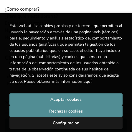
¿Cómo comprar?
¿Para quién esta librería?
Escuelas y centros
Esta web utiliza cookies propias y de terceros que permiten al
Nuestros Servicios
usuario la navegación a través de una página web (técnicas),
Noticias
para el seguimiento y análisis estadístico del comportamiento
de los usuarios (analíticas), que permiten la gestión de los
espacios publicitarios que, en su caso, el editor haya incluido
Contacto
en una página (publicitarias) y cookies que almacenan
información del comportamiento de los usuarios obtenida a
(+34) 615 55 96 54
través de la observación continuada de sus hábitos de
navegación. Si acepta este aviso consideraremos que acepta
info@degestalt.com
su uso. Puede obtener más información
aquí
.
Formulario de contacto
Aceptar cookies
2026 ©
Librería de Gestalt
. Todos los Derechos Reservados |
Trevenque Group
Rechazar cookies
Configuración
Añadir a mi cesta